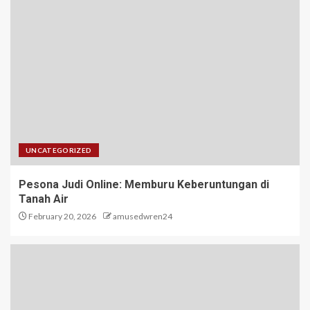
UNCATEGORIZED
Pesona Judi Online: Memburu Keberuntungan di
Tanah Air
February 20, 2026
amusedwren24