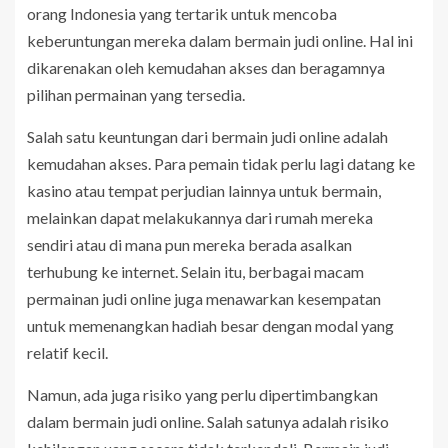
orang Indonesia yang tertarik untuk mencoba
keberuntungan mereka dalam bermain judi online. Hal ini
dikarenakan oleh kemudahan akses dan beragamnya
pilihan permainan yang tersedia.
Salah satu keuntungan dari bermain judi online adalah
kemudahan akses. Para pemain tidak perlu lagi datang ke
kasino atau tempat perjudian lainnya untuk bermain,
melainkan dapat melakukannya dari rumah mereka
sendiri atau di mana pun mereka berada asalkan
terhubung ke internet. Selain itu, berbagai macam
permainan judi online juga menawarkan kesempatan
untuk memenangkan hadiah besar dengan modal yang
relatif kecil.
Namun, ada juga risiko yang perlu dipertimbangkan
dalam bermain judi online. Salah satunya adalah risiko