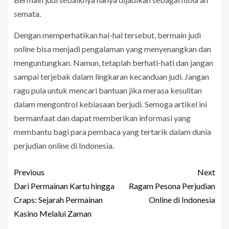
semata.
Dengan memperhatikan hal-hal tersebut, bermain judi
online bisa menjadi pengalaman yang menyenangkan dan
menguntungkan. Namun, tetaplah berhati-hati dan jangan
sampai terjebak dalam lingkaran kecanduan judi. Jangan
ragu pula untuk mencari bantuan jika merasa kesulitan
dalam mengontrol kebiasaan berjudi. Semoga artikel ini
bermanfaat dan dapat memberikan informasi yang
membantu bagi para pembaca yang tertarik dalam dunia
perjudian online di Indonesia.
Previous
Next
Dari Permainan Kartu hingga
Ragam Pesona Perjudian
Craps: Sejarah Permainan
Online di Indonesia
Kasino Melalui Zaman