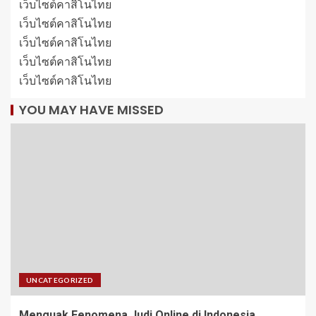
เว็บไซต์คาสิโนไทย
เว็บไซต์คาสิโนไทย
เว็บไซต์คาสิโนไทย
เว็บไซต์คาสิโนไทย
เว็บไซต์คาสิโนไทย
YOU MAY HAVE MISSED
UNCATEGORIZED
Menguak Fenomena Judi Online di Indonesia